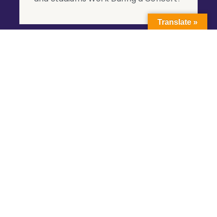
Translate »
La plataforma líder en renta de palcos y espacios VIP para
eventos en México.
Enlaces Rápidos
Contacto
contacto@oasisapp.mx