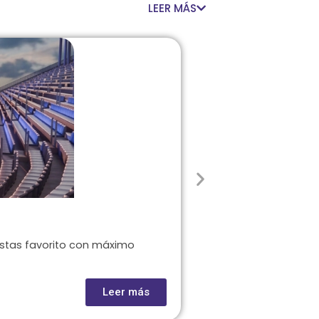
LEER MÁS
Rentar un palco p
istas favorito con máximo
Rentar un palco se ha
Leer más