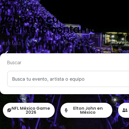
AGOSTO 7, 2026
CONSEJOS Y TIPS
¿Cuánto cuesta un box en
Aquí te lo contamos
LEER MÁS
Buscar
NFL México Game
Elton John en
2026
México