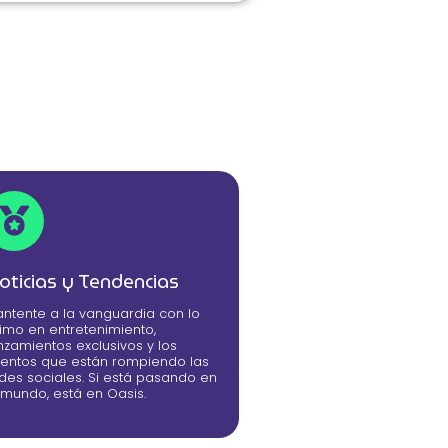
oticias y Tendencias
ntente a la vanguardia con lo
timo en entretenimiento,
nzamientos exclusivos y los
entos que están rompiendo las
des sociales. Si está pasando en
 mundo, está en Oasis.