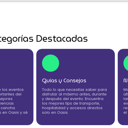
tegorías Destacadas
Guías y Consejos
N
e los eventos
Todo lo que necesitas saber para
Ma
rtantes del
disfrutar al máximo antes, durante
úl
mejores
y después del evento. Encuentra
la
iencias
los mejores tips de transporte,
ev
e cancha.
hospitalidad y accesos directos
re
s en Oasis y sé
solo en Oasis.
el