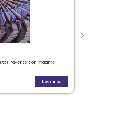
Estadio GNP Segu
istas favorito con máximo
El Estadio GNP Segur
Leer más