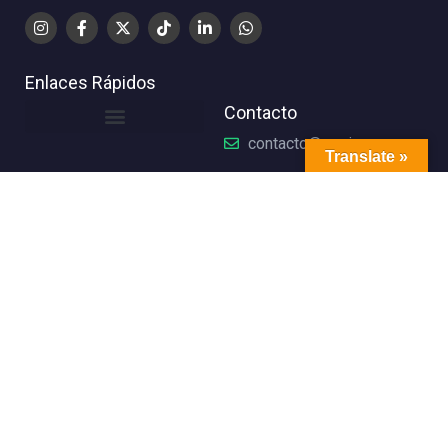
Enlaces Rápidos
Contacto
contacto@oasisapp.mx
Translate »
+52 (55) 4440 8015
+52 (55) 8410 7195
Leibnitz 117, Anzures,
Miguel Hidalgo, 11590
Ciudad de México,
CDMX
© 2026 Oasis. Todos los derechos reservados.