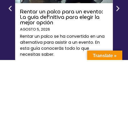
Rentar un palco para un evento:
Est
La guía definitiva para elegir la
per
mejor opción
eve
AGOSTO 5, 2026
JULIO
Rentar un palco se ha convertido en una
El E
alternativa para asistir a un evento. En
como
esta guía conocerás todo lo que
los 
necesitas saber.
Ciud
Translate »
La plataforma líder en renta de palcos y espacios VIP para
eventos en México.