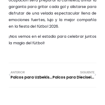
ocupación será preparar la camiseta, afinar la
garganta para gritar cada gol y alistarse para
disfrutar de una velada espectacular llena de
emociones fuertes, lujo y la mejor compañía
en la fiesta del fútbol 2026.
¡Nos vemos en el estadio para celebrar juntos
la magia del fútbol!
ANTERIOR
SIGUIENTE
Palcos para Uzbekistán vs Colombia: Vive la fiesta del fútbol 2026 en el Estadio CDMX
Palcos para Dieciseisavos de Final: Vive el próximo partido de México en el Estadio CDMX con total exclusividad