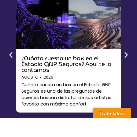
¿Cuánto cuesta un box en el
Ren
Estadio GNP Seguros? Aquí te lo
La g
contamos
mej
AGOSTO 7, 2026
AGOS
Cuánto cuesta un box en el Estadio GNP
Rent
Seguros es una de las preguntas de
alter
quienes buscan disfrutar de sus artistas
esta
favorito con máximo confort
nece
Translate »