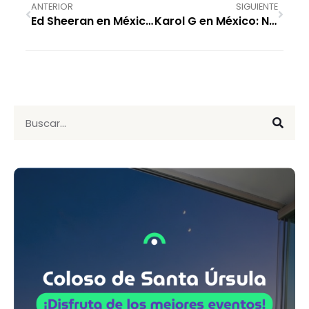
ANTERIOR
SIGUIENTE
Ed Sheeran en México: ¡Vive una noche mágica!
Karol G en México: No te pierdas el concierto de «La Bichota» en 2026 ??