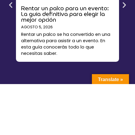
Rentar un palco para un evento:
Est
La guía definitiva para elegir la
per
mejor opción
eve
AGOSTO 5, 2026
JULIO
Rentar un palco se ha convertido en una
El E
alternativa para asistir a un evento. En
como
esta guía conocerás todo lo que
los 
necesitas saber.
Ciud
Translate »
La plataforma líder en renta de palcos y espacios VIP para
eventos en México.