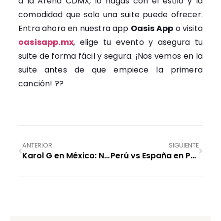
a la Arena CDMX, lo hagas con el estilo y la
comodidad que solo una suite puede ofrecer.
Entra ahora en nuestra app
Oasis App
o visita
oasisapp.mx
, elige tu evento y asegura tu
suite de forma fácil y segura. ¡Nos vemos en la
suite antes de que empiece la primera
canción! ??
ANTERIOR
SIGUIENTE
Karol G en México: No te pierdas el concierto de «La Bichota» en 2026 ??
Perú vs España en Puebla: ¡El partido pre-mundial que no te puedes perder!