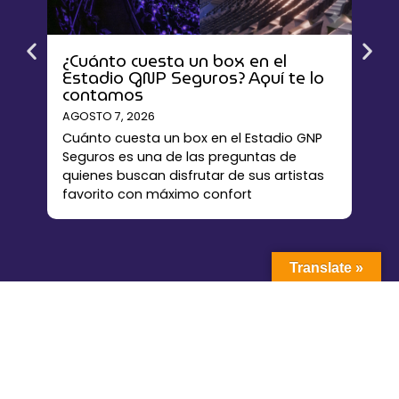
¿Cuánto cuesta un box en el
Ren
Estadio GNP Seguros? Aquí te lo
La g
contamos
mej
AGOSTO 7, 2026
AGOS
Cuánto cuesta un box en el Estadio GNP
Rent
Seguros es una de las preguntas de
alter
quienes buscan disfrutar de sus artistas
esta
favorito con máximo confort
nece
Translate »
La plataforma líder en renta de palcos y espacios VIP para