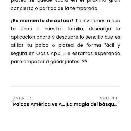
platea se quede vacía en el próximo gran
concierto o partido de la temporada.
¡Es momento de actuar!
Te invitamos a que
te unas a nuestra familia; descarga la
aplicación ahora y descubre lo sencillo que es
afiliar tu palco o platea de forma fácil y
segura en Oasis App. ¡Te estamos esperando
para empezar a ganar juntos! ??
ANTERIOR
SIGUIENTE
Palcos América vs Atlas: Vive la Pasión en el Estadio Banorte
¡La magia del básquetbol regresa!: Todo sobre el NBA Mexico City Game 2026