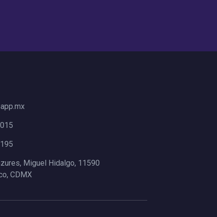
sapp.mx
8015
7195
nzures, Miguel Hidalgo, 11590
ico, CDMX