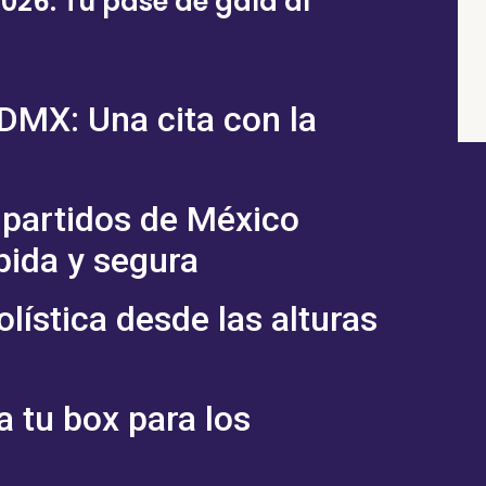
026: Tu pase de gala al
CDMX: Una cita con la
 partidos de México
pida y segura
olística desde las alturas
a tu box para los