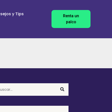
sejos y Tips
Renta un
palco