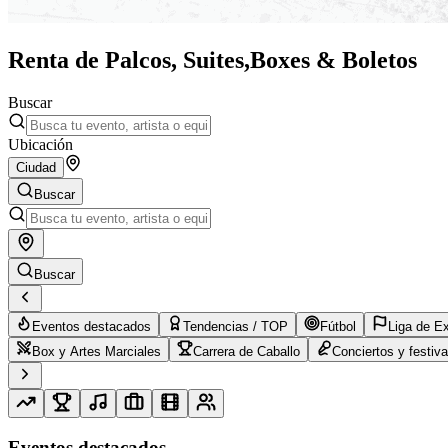
Renta de Palcos, Suites,
Boxes & Boletos
Buscar
Ubicación
Ciudad
Buscar
Buscar
Eventos destacados
Tendencias / TOP
Fútbol
Liga de E
Box y Artes Marciales
Carrera de Caballo
Conciertos y festiva
Eventos destacados