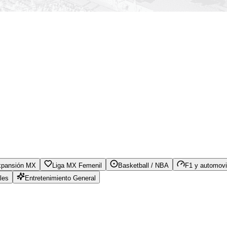
xpansión MX
Liga MX Femenil
Basketball / NBA
F1 y automovi
les
Entretenimiento General