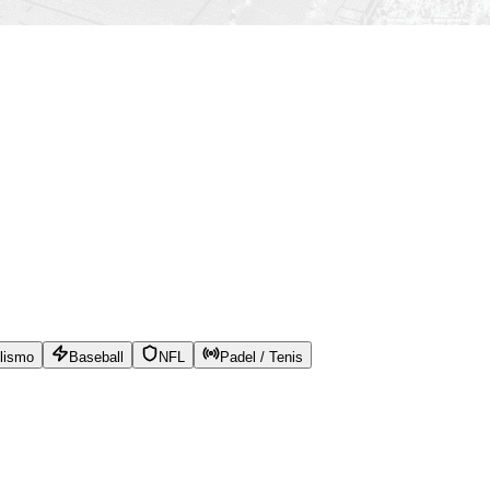
lismo
Baseball
NFL
Padel / Tenis