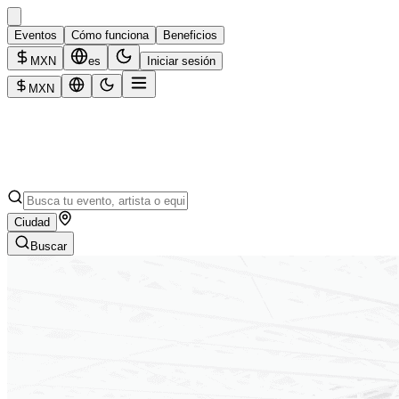
Eventos
Cómo funciona
Beneficios
MXN
es
Iniciar sesión
MXN
Ciudad
Buscar