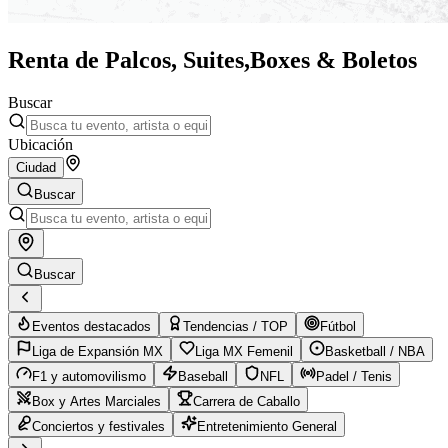
Renta de Palcos, Suites,
Boxes & Boletos
Buscar
Ubicación
Ciudad
Buscar
Buscar
Eventos destacados
Tendencias / TOP
Fútbol
Liga de Expansión MX
Liga MX Femenil
Basketball / NBA
F1 y automovilismo
Baseball
NFL
Padel / Tenis
Box y Artes Marciales
Carrera de Caballo
Conciertos y festivales
Entretenimiento General