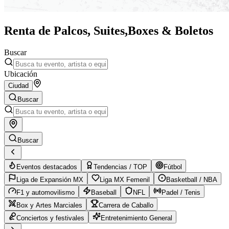
Renta de Palcos, Suites,
Boxes & Boletos
Buscar
Ubicación
Ciudad
Buscar
Buscar
Eventos destacados
Tendencias / TOP
Fútbol
Liga de Expansión MX
Liga MX Femenil
Basketball / NBA
F1 y automovilismo
Baseball
NFL
Padel / Tenis
Box y Artes Marciales
Carrera de Caballo
Conciertos y festivales
Entretenimiento General