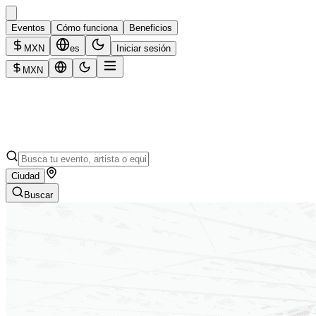
Eventos
Cómo funciona
Beneficios
MXN
es
Iniciar sesión
MXN
Ciudad
Buscar