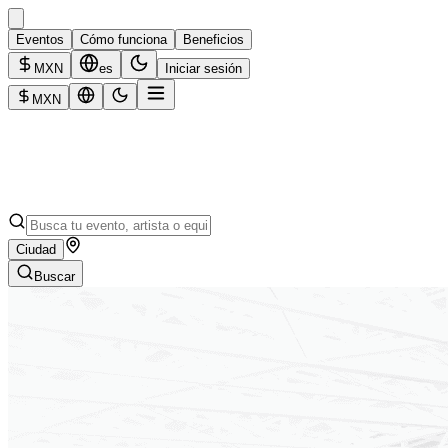
Eventos
Cómo funciona
Beneficios
MXN
es
Iniciar sesión
MXN
Ciudad
Buscar