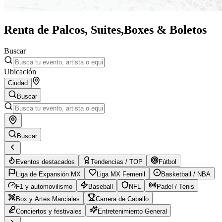
Renta de Palcos, Suites,
Boxes & Boletos
Buscar
Ubicación
Ciudad
Buscar
Buscar
Eventos destacados
Tendencias / TOP
Fútbol
Liga de Expansión MX
Liga MX Femenil
Basketball / NBA
F1 y automovilismo
Baseball
NFL
Padel / Tenis
Box y Artes Marciales
Carrera de Caballo
Conciertos y festivales
Entretenimiento General