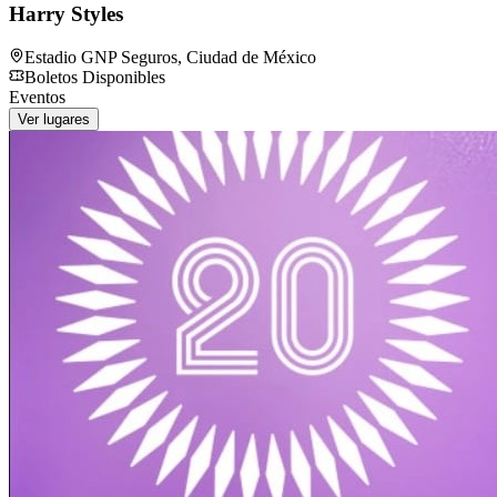
Harry Styles
Estadio GNP Seguros
,
Ciudad de México
Boletos Disponibles
Eventos
Ver lugares