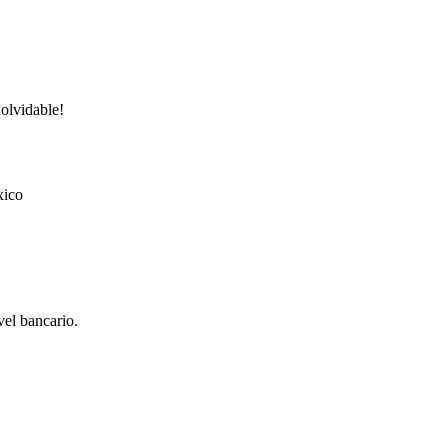
nolvidable!
xico
vel bancario.