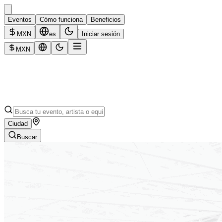
Eventos
Cómo funciona
Beneficios
MXN
es
Iniciar sesión
MXN
Ciudad
Buscar