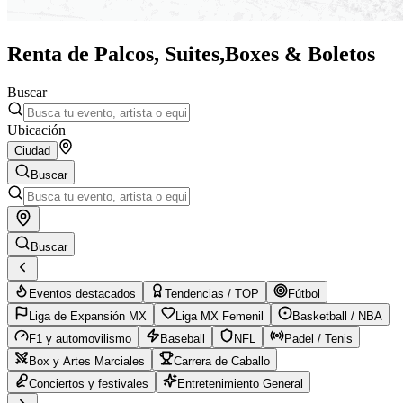
Renta de Palcos, Suites,
Boxes & Boletos
Buscar
Ubicación
Ciudad
Buscar
Buscar
Eventos destacados
Tendencias / TOP
Fútbol
Liga de Expansión MX
Liga MX Femenil
Basketball / NBA
F1 y automovilismo
Baseball
NFL
Padel / Tenis
Box y Artes Marciales
Carrera de Caballo
Conciertos y festivales
Entretenimiento General