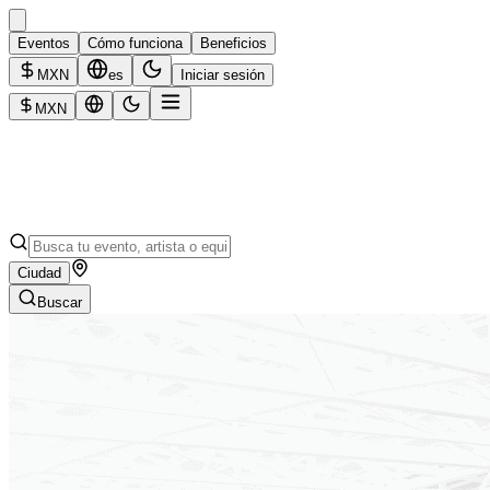
Eventos
Cómo funciona
Beneficios
MXN
es
Iniciar sesión
MXN
Ciudad
Buscar