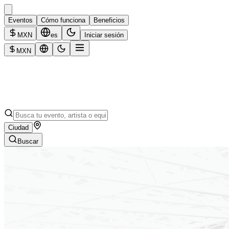
Eventos
Cómo funciona
Beneficios
MXN
es
Iniciar sesión
MXN
Ciudad
Buscar