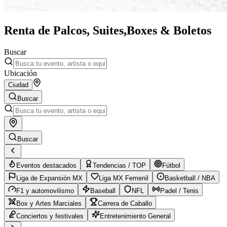
Renta de Palcos, Suites,
Boxes & Boletos
Buscar
Ubicación
Ciudad
Buscar
Buscar
Eventos destacados
Tendencias / TOP
Fútbol
Liga de Expansión MX
Liga MX Femenil
Basketball / NBA
F1 y automovilismo
Baseball
NFL
Padel / Tenis
Box y Artes Marciales
Carrera de Caballo
Conciertos y festivales
Entretenimiento General