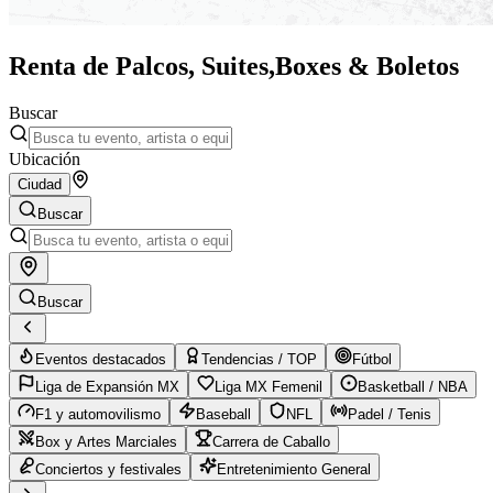
Renta de Palcos, Suites,
Boxes & Boletos
Buscar
Ubicación
Ciudad
Buscar
Buscar
Eventos destacados
Tendencias / TOP
Fútbol
Liga de Expansión MX
Liga MX Femenil
Basketball / NBA
F1 y automovilismo
Baseball
NFL
Padel / Tenis
Box y Artes Marciales
Carrera de Caballo
Conciertos y festivales
Entretenimiento General