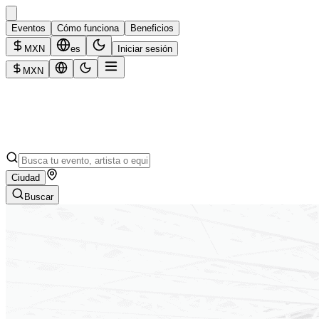
Eventos
Cómo funciona
Beneficios
MXN
es
Iniciar sesión
MXN
Ciudad
Buscar