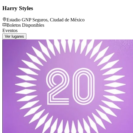
Harry Styles
Estadio GNP Seguros
,
Ciudad de México
Boletos Disponibles
Eventos
Ver lugares