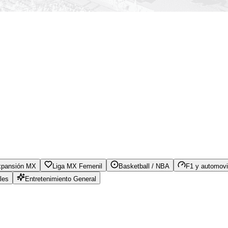
xpansión MX
Liga MX Femenil
Basketball / NBA
F1 y automovi
les
Entretenimiento General