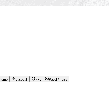
lismo
Baseball
NFL
Padel / Tenis