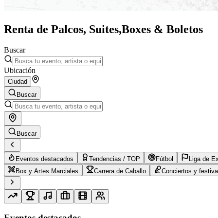
Renta de Palcos, Suites,
Boxes & Boletos
Buscar
Ubicación
Ciudad
Buscar
Buscar
Eventos destacados
Tendencias / TOP
Fútbol
Liga de E
Box y Artes Marciales
Carrera de Caballo
Conciertos y festiva
Eventos destacados