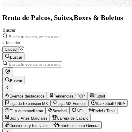
Renta de Palcos, Suites,
Boxes & Boletos
Buscar
Ubicación
Ciudad
Buscar
Buscar
Eventos destacados
Tendencias / TOP
Fútbol
Liga de Expansión MX
Liga MX Femenil
Basketball / NBA
F1 y automovilismo
Baseball
NFL
Padel / Tenis
Box y Artes Marciales
Carrera de Caballo
Conciertos y festivales
Entretenimiento General