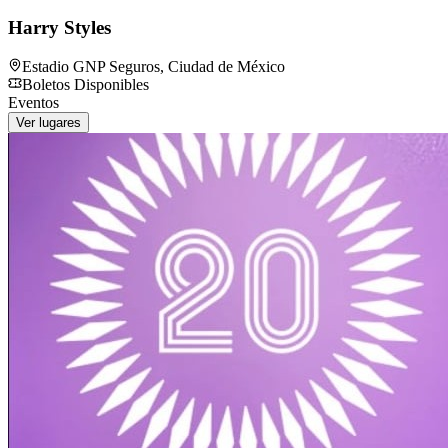
Harry Styles
Estadio GNP Seguros
,
Ciudad de México
Boletos Disponibles
Eventos
Ver lugares