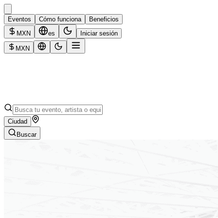
Eventos
Cómo funciona
Beneficios
MXN
es
Iniciar sesión
MXN
Ciudad
Buscar