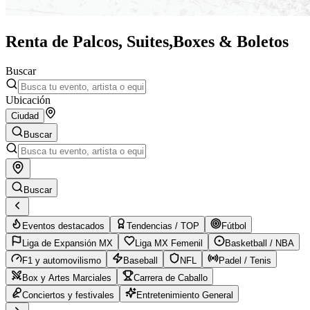
Renta de Palcos, Suites,
Boxes & Boletos
Buscar
Ubicación
Ciudad
Buscar
Buscar
Eventos destacados
Tendencias / TOP
Fútbol
Liga de Expansión MX
Liga MX Femenil
Basketball / NBA
F1 y automovilismo
Baseball
NFL
Padel / Tenis
Box y Artes Marciales
Carrera de Caballo
Conciertos y festivales
Entretenimiento General