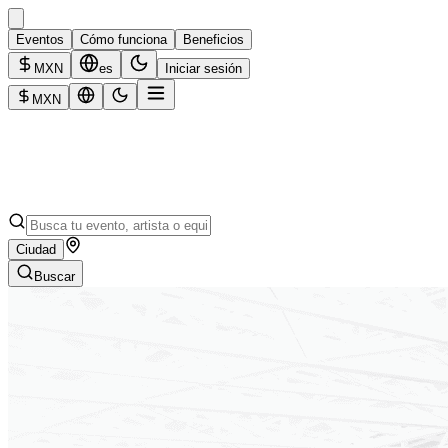
Eventos
Cómo funciona
Beneficios
MXN
es
Iniciar sesión
MXN
Ciudad
Buscar