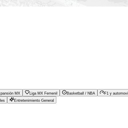
xpansión MX
Liga MX Femenil
Basketball / NBA
F1 y automovi
les
Entretenimiento General