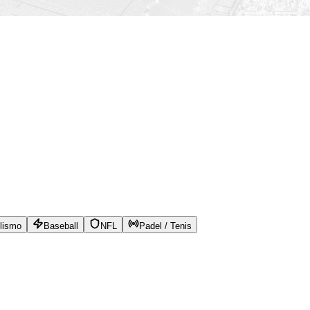
lismo
Baseball
NFL
Padel / Tenis