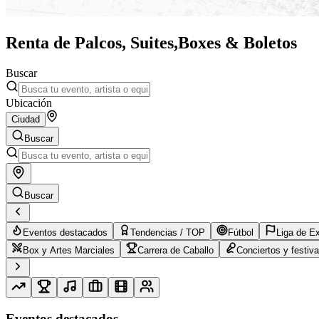
Renta de Palcos, Suites,
Boxes & Boletos
Buscar
Ubicación
Ciudad
Buscar
Buscar
Eventos destacados
Tendencias / TOP
Fútbol
Liga de E
Box y Artes Marciales
Carrera de Caballo
Conciertos y festiva
Eventos destacados