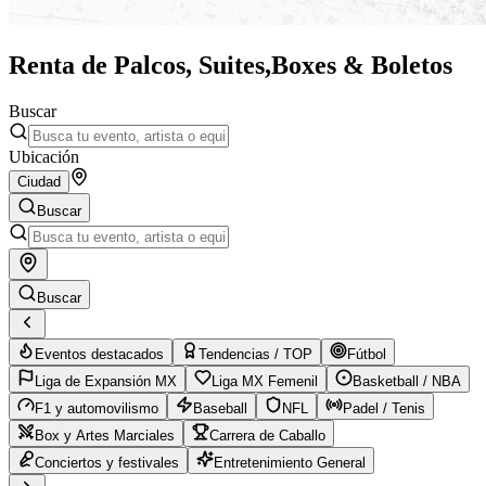
Renta de Palcos, Suites,
Boxes & Boletos
Buscar
Ubicación
Ciudad
Buscar
Buscar
Eventos destacados
Tendencias / TOP
Fútbol
Liga de Expansión MX
Liga MX Femenil
Basketball / NBA
F1 y automovilismo
Baseball
NFL
Padel / Tenis
Box y Artes Marciales
Carrera de Caballo
Conciertos y festivales
Entretenimiento General