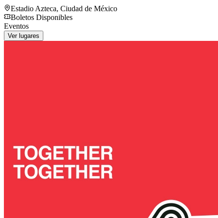
Estadio Azteca
,
Ciudad de México
Boletos Disponibles
Eventos
Ver lugares