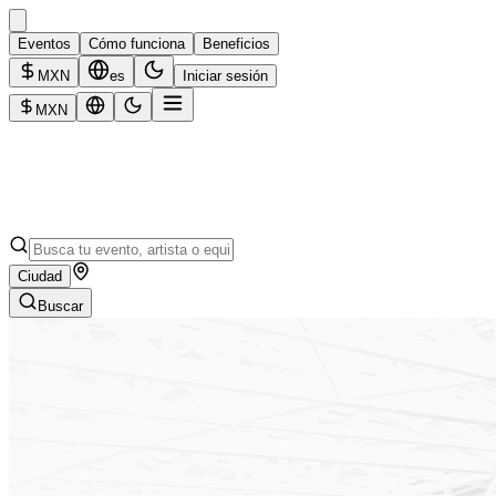
Eventos
Cómo funciona
Beneficios
MXN
es
Iniciar sesión
MXN
Ciudad
Buscar