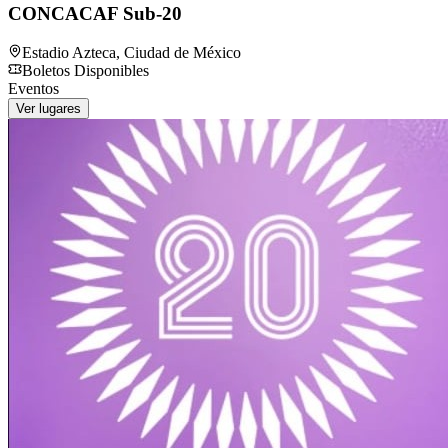
CONCACAF Sub-20
Estadio Azteca
,
Ciudad de México
Boletos Disponibles
Eventos
Ver lugares