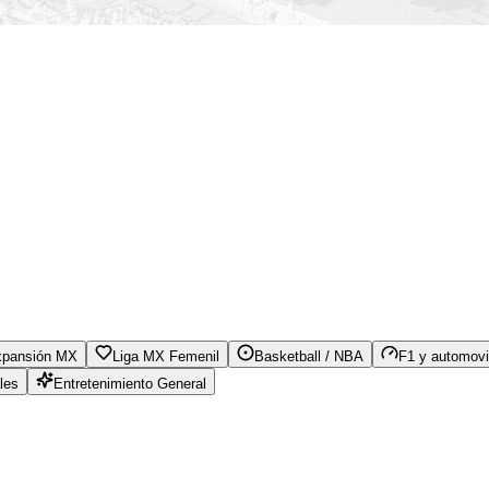
xpansión MX
Liga MX Femenil
Basketball / NBA
F1 y automovi
les
Entretenimiento General