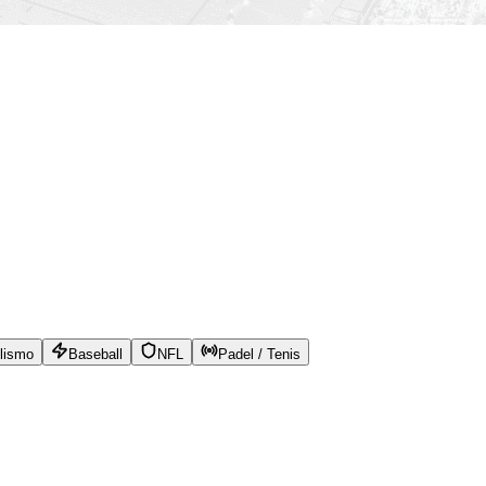
lismo
Baseball
NFL
Padel / Tenis