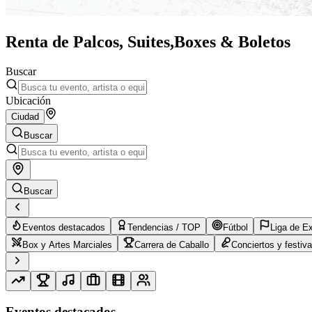
Renta de Palcos, Suites,
Boxes & Boletos
Buscar
Ubicación
Ciudad
Buscar
Buscar
Eventos destacados
Tendencias / TOP
Fútbol
Liga de E
Box y Artes Marciales
Carrera de Caballo
Conciertos y festiva
Eventos destacados