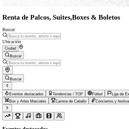
Renta de Palcos, Suites,
Boxes & Boletos
Buscar
Ubicación
Ciudad
Buscar
Buscar
Eventos destacados
Tendencias / TOP
Fútbol
Liga de E
Box y Artes Marciales
Carrera de Caballo
Conciertos y festiva
Eventos destacados