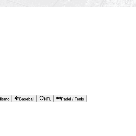
lismo
Baseball
NFL
Padel / Tenis