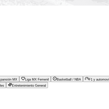
xpansión MX
Liga MX Femenil
Basketball / NBA
F1 y automovi
les
Entretenimiento General