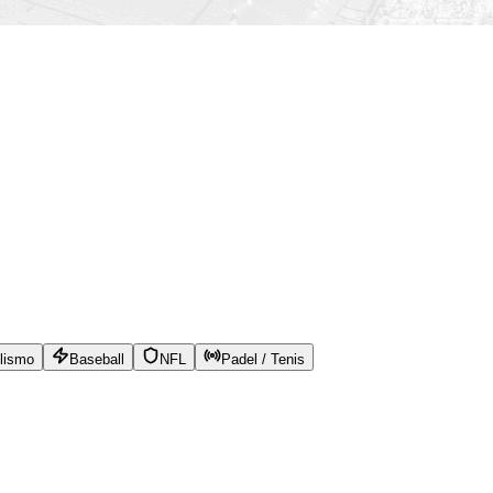
lismo
Baseball
NFL
Padel / Tenis