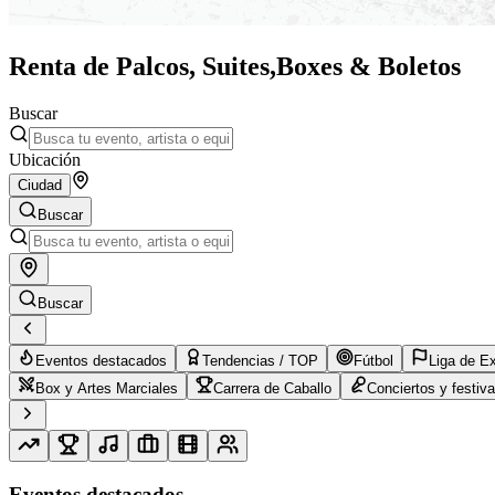
Renta de Palcos, Suites,
Boxes & Boletos
Buscar
Ubicación
Ciudad
Buscar
Buscar
Eventos destacados
Tendencias / TOP
Fútbol
Liga de E
Box y Artes Marciales
Carrera de Caballo
Conciertos y festiva
Eventos destacados