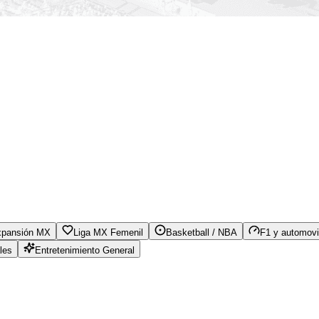
xpansión MX
Liga MX Femenil
Basketball / NBA
F1 y automovi
les
Entretenimiento General