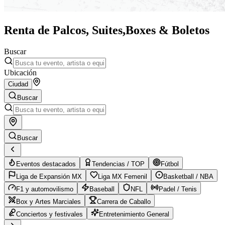
Renta de Palcos, Suites,
Boxes & Boletos
Buscar
Ubicación
Ciudad
Buscar
Buscar
Eventos destacados
Tendencias / TOP
Fútbol
Liga de Expansión MX
Liga MX Femenil
Basketball / NBA
F1 y automovilismo
Baseball
NFL
Padel / Tenis
Box y Artes Marciales
Carrera de Caballo
Conciertos y festivales
Entretenimiento General