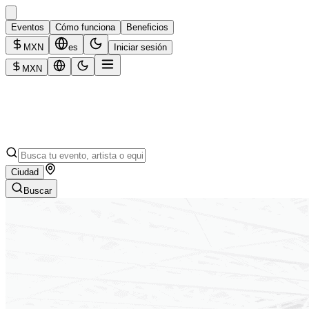
Eventos
Cómo funciona
Beneficios
MXN
es
Iniciar sesión
MXN
Ciudad
Buscar