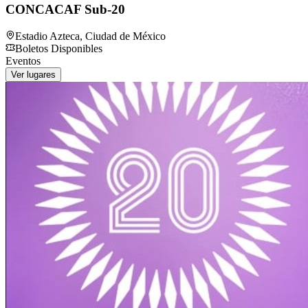
CONCACAF Sub-20
Estadio Azteca
,
Ciudad de México
Boletos Disponibles
Eventos
Ver lugares