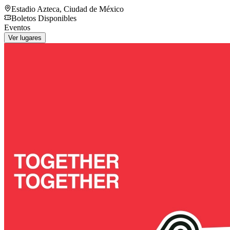
Estadio Azteca
,
Ciudad de México
Boletos Disponibles
Eventos
Ver lugares