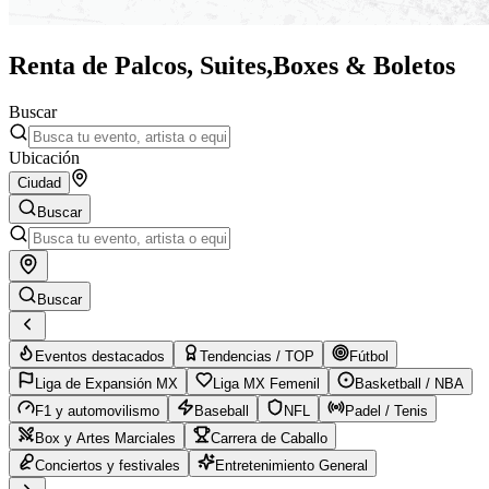
Renta de Palcos, Suites,
Boxes & Boletos
Buscar
Ubicación
Ciudad
Buscar
Buscar
Eventos destacados
Tendencias / TOP
Fútbol
Liga de Expansión MX
Liga MX Femenil
Basketball / NBA
F1 y automovilismo
Baseball
NFL
Padel / Tenis
Box y Artes Marciales
Carrera de Caballo
Conciertos y festivales
Entretenimiento General