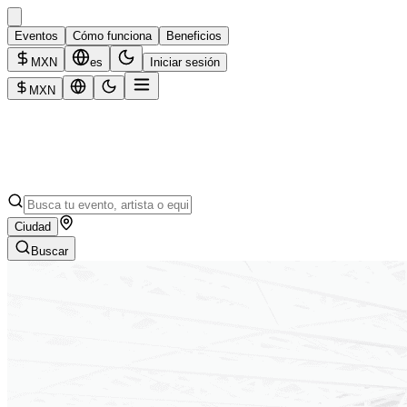
Eventos
Cómo funciona
Beneficios
MXN
es
Iniciar sesión
MXN
Ciudad
Buscar