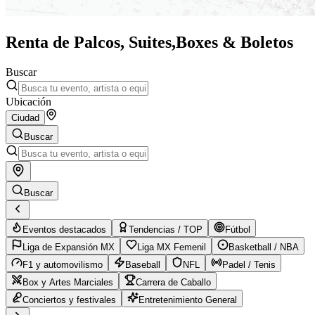
Renta de Palcos, Suites,
Boxes & Boletos
Buscar
Ubicación
Ciudad
Buscar
Buscar
Eventos destacados
Tendencias / TOP
Fútbol
Liga de Expansión MX
Liga MX Femenil
Basketball / NBA
F1 y automovilismo
Baseball
NFL
Padel / Tenis
Box y Artes Marciales
Carrera de Caballo
Conciertos y festivales
Entretenimiento General