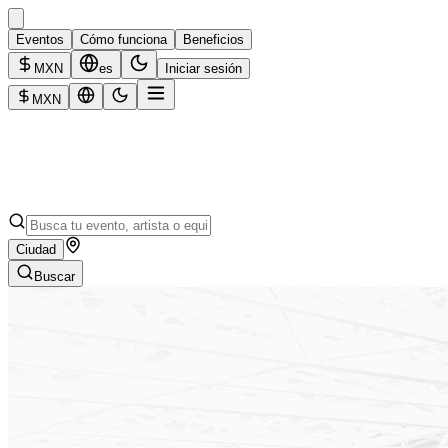
Eventos
Cómo funciona
Beneficios
MXN
es
Iniciar sesión
MXN
Ciudad
Buscar