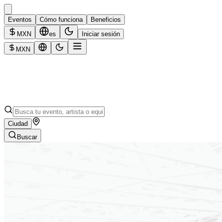
Eventos
Cómo funciona
Beneficios
MXN
es
Iniciar sesión
MXN
Ciudad
Buscar