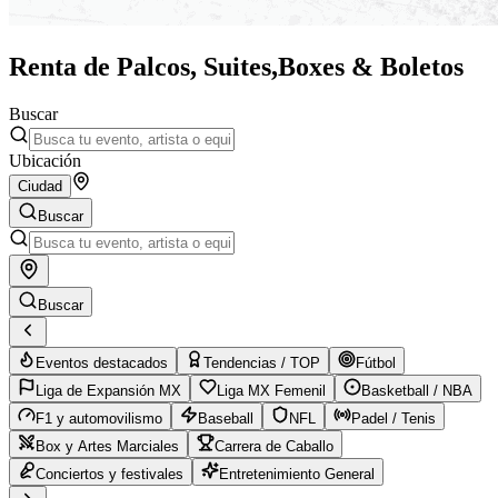
Renta de Palcos, Suites,
Boxes & Boletos
Buscar
Ubicación
Ciudad
Buscar
Buscar
Eventos destacados
Tendencias / TOP
Fútbol
Liga de Expansión MX
Liga MX Femenil
Basketball / NBA
F1 y automovilismo
Baseball
NFL
Padel / Tenis
Box y Artes Marciales
Carrera de Caballo
Conciertos y festivales
Entretenimiento General