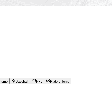
lismo
Baseball
NFL
Padel / Tenis