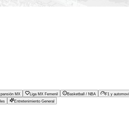
xpansión MX
Liga MX Femenil
Basketball / NBA
F1 y automovi
les
Entretenimiento General