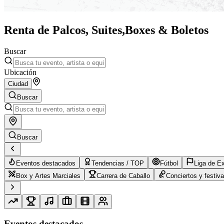
Renta de Palcos, Suites,
Boxes & Boletos
Buscar
Ubicación
Ciudad
Buscar
Buscar
Eventos destacados
Tendencias / TOP
Fútbol
Liga de E
Box y Artes Marciales
Carrera de Caballo
Conciertos y festiva
Eventos destacados