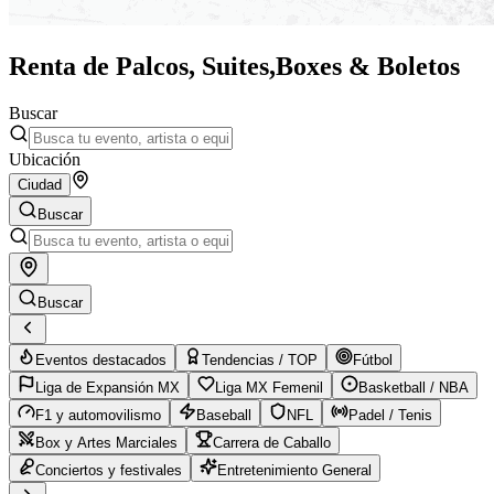
Renta de Palcos, Suites,
Boxes & Boletos
Buscar
Ubicación
Ciudad
Buscar
Buscar
Eventos destacados
Tendencias / TOP
Fútbol
Liga de Expansión MX
Liga MX Femenil
Basketball / NBA
F1 y automovilismo
Baseball
NFL
Padel / Tenis
Box y Artes Marciales
Carrera de Caballo
Conciertos y festivales
Entretenimiento General