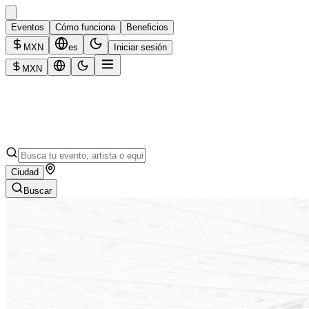
Eventos
Cómo funciona
Beneficios
MXN
es
Iniciar sesión
MXN
Ciudad
Buscar