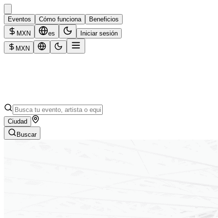
Eventos
Cómo funciona
Beneficios
MXN
es
Iniciar sesión
MXN
Ciudad
Buscar