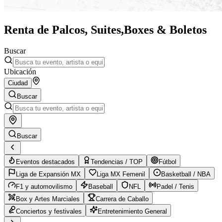
Renta de Palcos, Suites,
Boxes & Boletos
Buscar
Ubicación
Ciudad
Buscar
Buscar
Eventos destacados
Tendencias / TOP
Fútbol
Liga de Expansión MX
Liga MX Femenil
Basketball / NBA
F1 y automovilismo
Baseball
NFL
Padel / Tenis
Box y Artes Marciales
Carrera de Caballo
Conciertos y festivales
Entretenimiento General