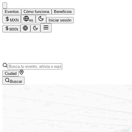
Eventos
Cómo funciona
Beneficios
MXN
es
Iniciar sesión
MXN
Ciudad
Buscar