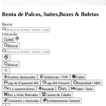
Renta de Palcos, Suites,
Boxes & Boletos
Buscar
Ubicación
Ciudad
Buscar
Buscar
Eventos destacados
Tendencias / TOP
Fútbol
Liga de Expansión MX
Liga MX Femenil
Basketball / NBA
F1 y automovilismo
Baseball
NFL
Padel / Tenis
Box y Artes Marciales
Carrera de Caballo
Conciertos y festivales
Entretenimiento General