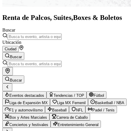
Renta de Palcos, Suites,
Boxes & Boletos
Buscar
Ubicación
Ciudad
Buscar
Buscar
Eventos destacados
Tendencias / TOP
Fútbol
Liga de Expansión MX
Liga MX Femenil
Basketball / NBA
F1 y automovilismo
Baseball
NFL
Padel / Tenis
Box y Artes Marciales
Carrera de Caballo
Conciertos y festivales
Entretenimiento General