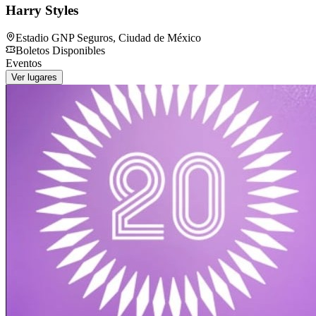
Harry Styles
Estadio GNP Seguros
,
Ciudad de México
Boletos Disponibles
Eventos
Ver lugares