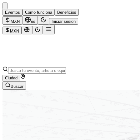
Eventos
Cómo funciona
Beneficios
MXN
es
Iniciar sesión
MXN
Ciudad
Buscar