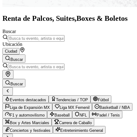
Renta de Palcos, Suites,
Boxes & Boletos
Buscar
Ubicación
Ciudad
Buscar
Buscar
Eventos destacados
Tendencias / TOP
Fútbol
Liga de Expansión MX
Liga MX Femenil
Basketball / NBA
F1 y automovilismo
Baseball
NFL
Padel / Tenis
Box y Artes Marciales
Carrera de Caballo
Conciertos y festivales
Entretenimiento General