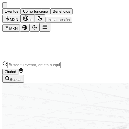
Eventos
Cómo funciona
Beneficios
MXN
es
Iniciar sesión
MXN
Ciudad
Buscar