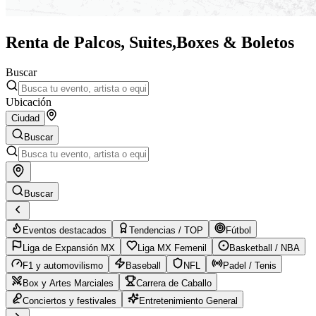
Renta de Palcos, Suites,
Boxes & Boletos
Buscar
Ubicación
Ciudad
Buscar
Buscar
Eventos destacados
Tendencias / TOP
Fútbol
Liga de Expansión MX
Liga MX Femenil
Basketball / NBA
F1 y automovilismo
Baseball
NFL
Padel / Tenis
Box y Artes Marciales
Carrera de Caballo
Conciertos y festivales
Entretenimiento General