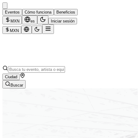
Eventos
Cómo funciona
Beneficios
MXN
es
Iniciar sesión
MXN
Ciudad
Buscar