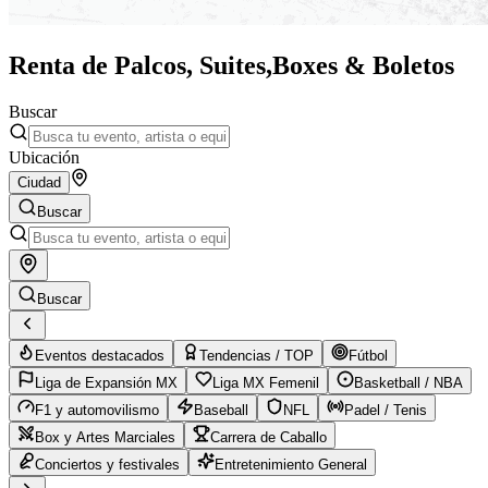
Renta de Palcos, Suites,
Boxes & Boletos
Buscar
Ubicación
Ciudad
Buscar
Buscar
Eventos destacados
Tendencias / TOP
Fútbol
Liga de Expansión MX
Liga MX Femenil
Basketball / NBA
F1 y automovilismo
Baseball
NFL
Padel / Tenis
Box y Artes Marciales
Carrera de Caballo
Conciertos y festivales
Entretenimiento General