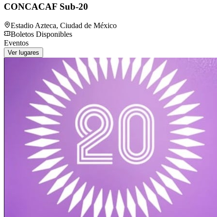
CONCACAF Sub-20
Estadio Azteca
,
Ciudad de México
Boletos Disponibles
Eventos
Ver lugares