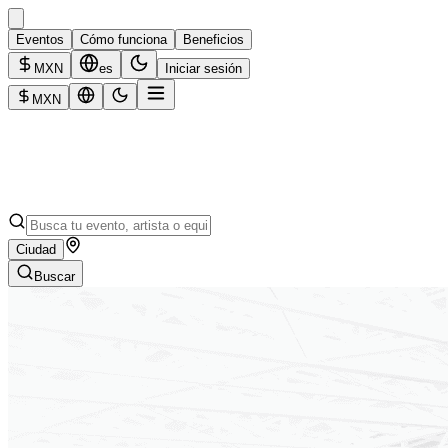
Eventos
Cómo funciona
Beneficios
MXN
es
Iniciar sesión
MXN
Ciudad
Buscar