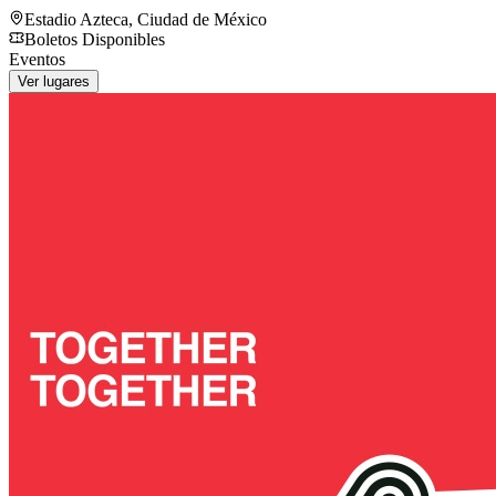
Estadio Azteca
,
Ciudad de México
Boletos Disponibles
Eventos
Ver lugares