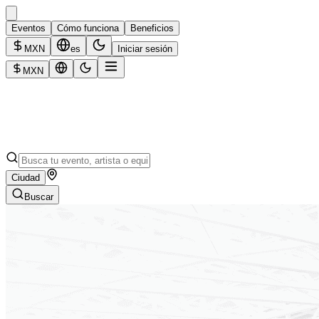
Eventos
Cómo funciona
Beneficios
MXN
es
Iniciar sesión
MXN
Ciudad
Buscar