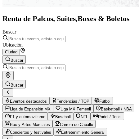
Renta de Palcos, Suites,
Boxes & Boletos
Buscar
Ubicación
Ciudad
Buscar
Buscar
Eventos destacados
Tendencias / TOP
Fútbol
Liga de Expansión MX
Liga MX Femenil
Basketball / NBA
F1 y automovilismo
Baseball
NFL
Padel / Tenis
Box y Artes Marciales
Carrera de Caballo
Conciertos y festivales
Entretenimiento General