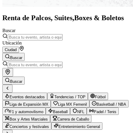
Renta de Palcos, Suites,
Boxes & Boletos
Buscar
Ubicación
Ciudad
Buscar
Buscar
Eventos destacados
Tendencias / TOP
Fútbol
Liga de Expansión MX
Liga MX Femenil
Basketball / NBA
F1 y automovilismo
Baseball
NFL
Padel / Tenis
Box y Artes Marciales
Carrera de Caballo
Conciertos y festivales
Entretenimiento General