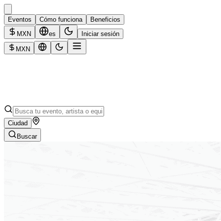
Eventos
Cómo funciona
Beneficios
MXN
es
Iniciar sesión
MXN
Ciudad
Buscar