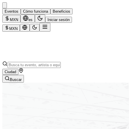
Eventos
Cómo funciona
Beneficios
MXN
es
Iniciar sesión
MXN
Ciudad
Buscar