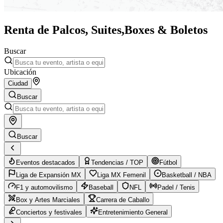
Renta de Palcos, Suites,
Boxes & Boletos
Buscar
Ubicación
Ciudad
Buscar
Buscar
Eventos destacados
Tendencias / TOP
Fútbol
Liga de Expansión MX
Liga MX Femenil
Basketball / NBA
F1 y automovilismo
Baseball
NFL
Padel / Tenis
Box y Artes Marciales
Carrera de Caballo
Conciertos y festivales
Entretenimiento General