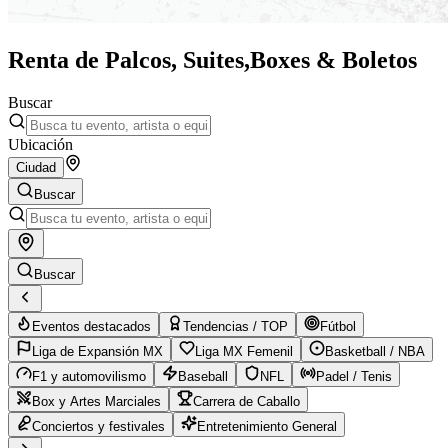
Renta de Palcos, Suites,
Boxes & Boletos
Buscar
Ubicación
Ciudad
Buscar
Buscar
Eventos destacados
Tendencias / TOP
Fútbol
Liga de Expansión MX
Liga MX Femenil
Basketball / NBA
F1 y automovilismo
Baseball
NFL
Padel / Tenis
Box y Artes Marciales
Carrera de Caballo
Conciertos y festivales
Entretenimiento General