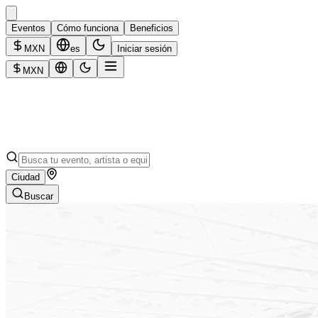
Eventos
Cómo funciona
Beneficios
MXN
es
Iniciar sesión
MXN
Ciudad
Buscar