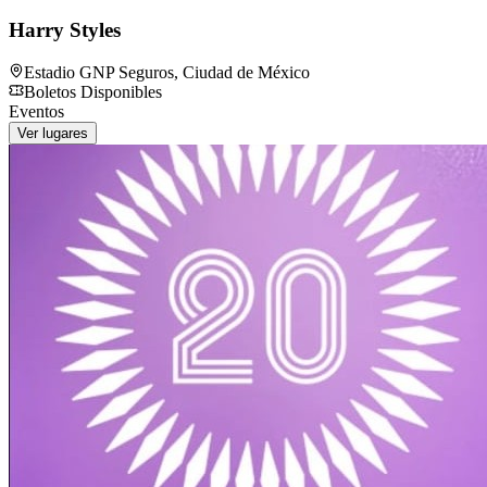
Harry Styles
Estadio GNP Seguros
,
Ciudad de México
Boletos Disponibles
Eventos
Ver lugares