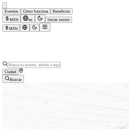
Eventos
Cómo funciona
Beneficios
MXN
es
Iniciar sesión
MXN
Ciudad
Buscar