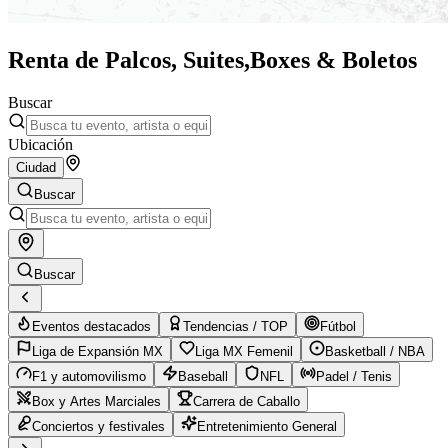
Renta de Palcos, Suites,
Boxes & Boletos
Buscar
Ubicación
Ciudad
Buscar
Buscar
Eventos destacados
Tendencias / TOP
Fútbol
Liga de Expansión MX
Liga MX Femenil
Basketball / NBA
F1 y automovilismo
Baseball
NFL
Padel / Tenis
Box y Artes Marciales
Carrera de Caballo
Conciertos y festivales
Entretenimiento General