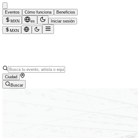
Eventos
Cómo funciona
Beneficios
MXN
es
Iniciar sesión
MXN
Ciudad
Buscar