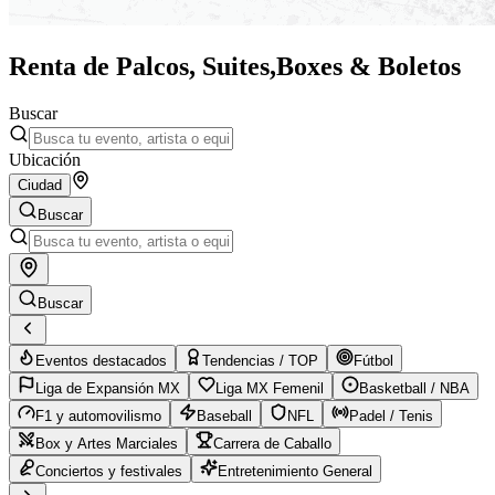
Renta de Palcos, Suites,
Boxes & Boletos
Buscar
Ubicación
Ciudad
Buscar
Buscar
Eventos destacados
Tendencias / TOP
Fútbol
Liga de Expansión MX
Liga MX Femenil
Basketball / NBA
F1 y automovilismo
Baseball
NFL
Padel / Tenis
Box y Artes Marciales
Carrera de Caballo
Conciertos y festivales
Entretenimiento General