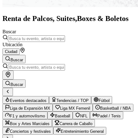
Renta de Palcos, Suites,
Boxes & Boletos
Buscar
Ubicación
Ciudad
Buscar
Buscar
Eventos destacados
Tendencias / TOP
Fútbol
Liga de Expansión MX
Liga MX Femenil
Basketball / NBA
F1 y automovilismo
Baseball
NFL
Padel / Tenis
Box y Artes Marciales
Carrera de Caballo
Conciertos y festivales
Entretenimiento General