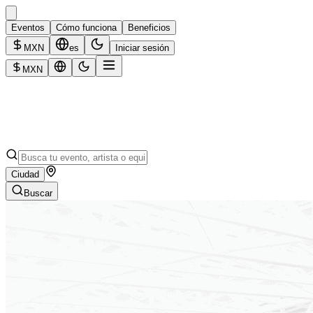
Eventos
Cómo funciona
Beneficios
MXN
es
Iniciar sesión
MXN
Ciudad
Buscar