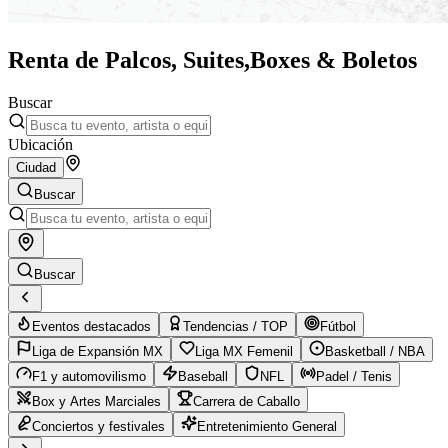
Renta de Palcos, Suites,
Boxes & Boletos
Buscar
Ubicación
Ciudad
Buscar
Buscar
Eventos destacados
Tendencias / TOP
Fútbol
Liga de Expansión MX
Liga MX Femenil
Basketball / NBA
F1 y automovilismo
Baseball
NFL
Padel / Tenis
Box y Artes Marciales
Carrera de Caballo
Conciertos y festivales
Entretenimiento General