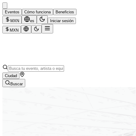
Eventos
Cómo funciona
Beneficios
MXN
es
Iniciar sesión
MXN
Ciudad
Buscar