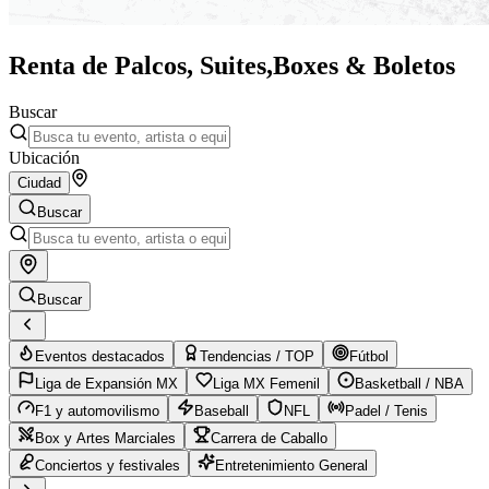
Renta de Palcos, Suites,
Boxes & Boletos
Buscar
Ubicación
Ciudad
Buscar
Buscar
Eventos destacados
Tendencias / TOP
Fútbol
Liga de Expansión MX
Liga MX Femenil
Basketball / NBA
F1 y automovilismo
Baseball
NFL
Padel / Tenis
Box y Artes Marciales
Carrera de Caballo
Conciertos y festivales
Entretenimiento General