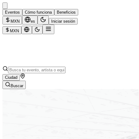
Eventos
Cómo funciona
Beneficios
MXN
es
Iniciar sesión
MXN
Ciudad
Buscar