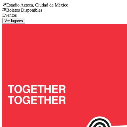
Estadio Azteca
,
Ciudad de México
Boletos Disponibles
Eventos
Ver lugares