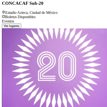
CONCACAF Sub-20
Estadio Azteca
,
Ciudad de México
Boletos Disponibles
Eventos
Ver lugares