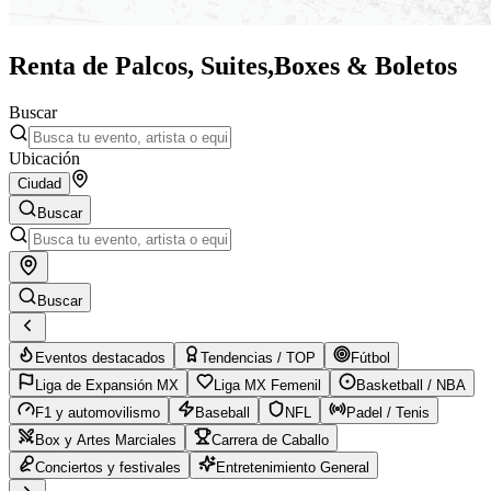
Renta de Palcos, Suites,
Boxes & Boletos
Buscar
Ubicación
Ciudad
Buscar
Buscar
Eventos destacados
Tendencias / TOP
Fútbol
Liga de Expansión MX
Liga MX Femenil
Basketball / NBA
F1 y automovilismo
Baseball
NFL
Padel / Tenis
Box y Artes Marciales
Carrera de Caballo
Conciertos y festivales
Entretenimiento General