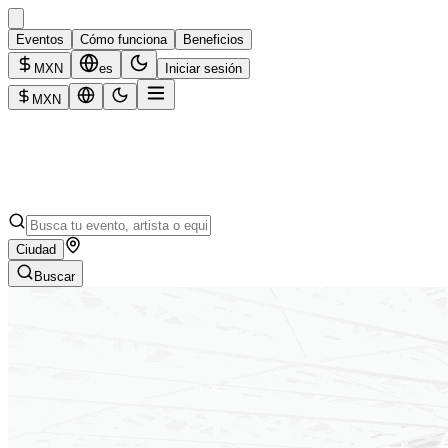
Eventos
Cómo funciona
Beneficios
MXN
es
Iniciar sesión
MXN
Ciudad
Buscar