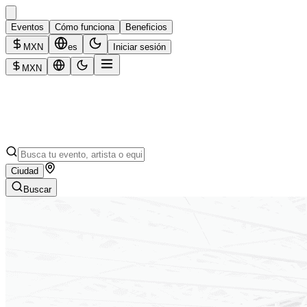
Eventos
Cómo funciona
Beneficios
MXN
es
Iniciar sesión
MXN
Ciudad
Buscar