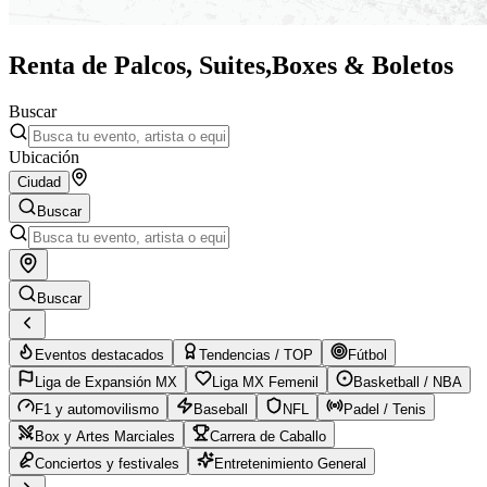
Renta de Palcos, Suites,
Boxes & Boletos
Buscar
Ubicación
Ciudad
Buscar
Buscar
Eventos destacados
Tendencias / TOP
Fútbol
Liga de Expansión MX
Liga MX Femenil
Basketball / NBA
F1 y automovilismo
Baseball
NFL
Padel / Tenis
Box y Artes Marciales
Carrera de Caballo
Conciertos y festivales
Entretenimiento General