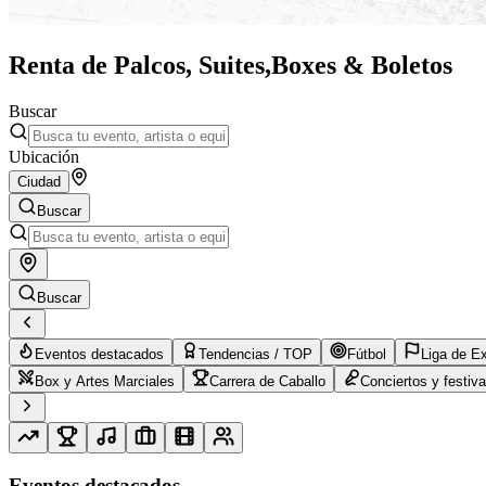
Renta de Palcos, Suites,
Boxes & Boletos
Buscar
Ubicación
Ciudad
Buscar
Buscar
Eventos destacados
Tendencias / TOP
Fútbol
Liga de E
Box y Artes Marciales
Carrera de Caballo
Conciertos y festiva
Eventos destacados