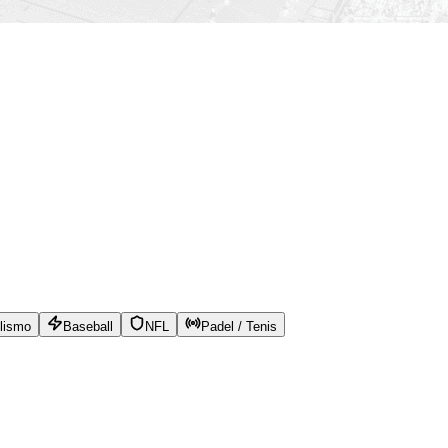
lismo
Baseball
NFL
Padel / Tenis