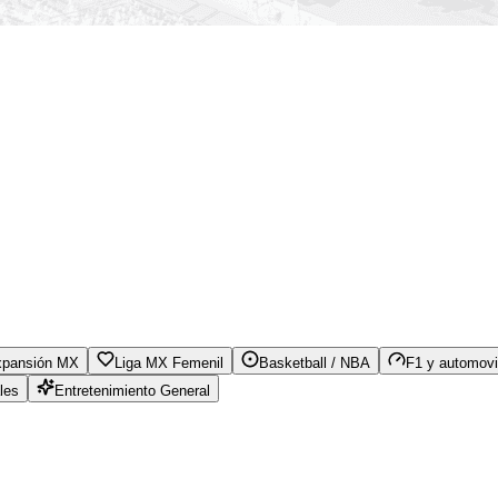
xpansión MX
Liga MX Femenil
Basketball / NBA
F1 y automovi
les
Entretenimiento General