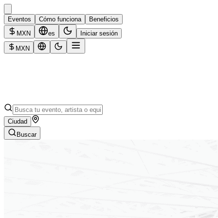
Eventos
Cómo funciona
Beneficios
MXN
es
Iniciar sesión
MXN
Ciudad
Buscar