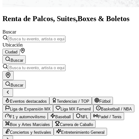
Renta de Palcos, Suites,
Boxes & Boletos
Buscar
Ubicación
Ciudad
Buscar
Buscar
Eventos destacados
Tendencias / TOP
Fútbol
Liga de Expansión MX
Liga MX Femenil
Basketball / NBA
F1 y automovilismo
Baseball
NFL
Padel / Tenis
Box y Artes Marciales
Carrera de Caballo
Conciertos y festivales
Entretenimiento General