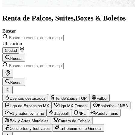
Renta de Palcos, Suites,
Boxes & Boletos
Buscar
Ubicación
Ciudad
Buscar
Buscar
Eventos destacados
Tendencias / TOP
Fútbol
Liga de Expansión MX
Liga MX Femenil
Basketball / NBA
F1 y automovilismo
Baseball
NFL
Padel / Tenis
Box y Artes Marciales
Carrera de Caballo
Conciertos y festivales
Entretenimiento General