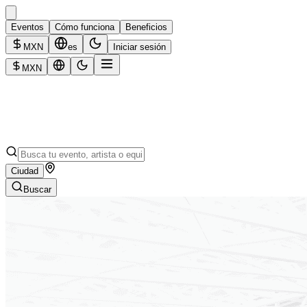
Eventos
Cómo funciona
Beneficios
MXN
es
Iniciar sesión
MXN
Ciudad
Buscar